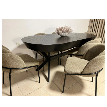
יתוך מתבצע על ידי רובוטים מהמתקדמים בעולם. טכנולוגיה זו מב
ל השולחנות נעשים גם הם באמצעות רובוטים בחדרי צבע מתקדמים,
שולחן שאנו מייצרים. שולחנות מרובי פתיחות, אלו המאפשרים הרחב
הבטיח יציבות אופטימלית, גם כאשר השולחן מורחב למקסימום קיב
פונקציונלית וגם בטוחה. נשמח לייעץ ולעזור לכם לבחור את השולחן