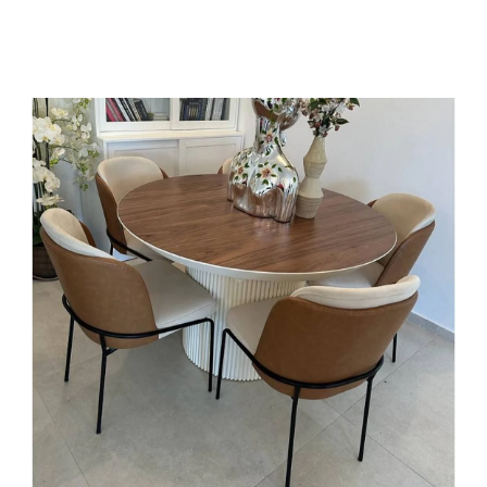
גדולים וכבדים, ולהתאימו למספר הסועדים.
דיוק ובטיחות בזכות טכנולוגיה רובוטית:
כאשר שולחן האוכל משלב רגליים או בסיסים ממתכת, הר
חיבור וגימור אסתטי מושלם. בנוסף, תהליכי הצביעה ש
לאורך זמן, ללא פגמים.
יציבות ובטיחות מוגברת:
אנו שמים דגש מיוחד על בטיחות ויציבות מירבית בכל 
נשלפת או קבועה, שמטרתה לתמוך בשולחן במצב פתוח ול
אירוח חברים בראש שקט.
בחרו את פינת האוכל שתתאים לכם – שתהיה גם יפה, גם 