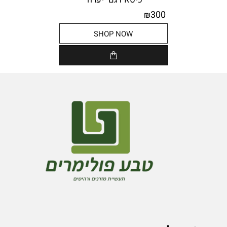
300
₪
SHOP NOW